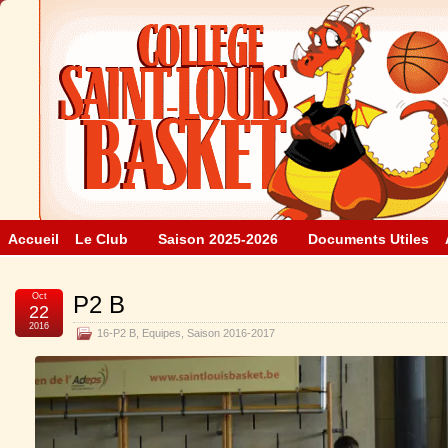
Accueil
Le Club
Saison 2025-2026
Documents Utiles
Oct
P2 B
22
2016
16-P2 B
,
Equipes
,
Saison 2016-2017