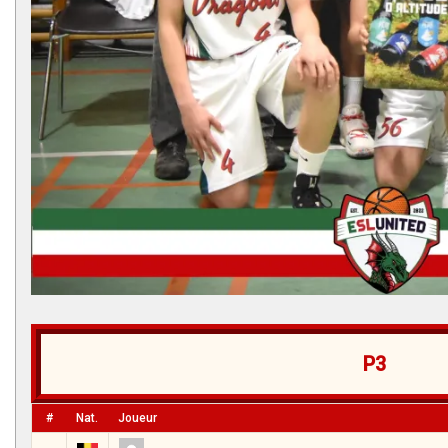
P3
#
Nat.
Joueur