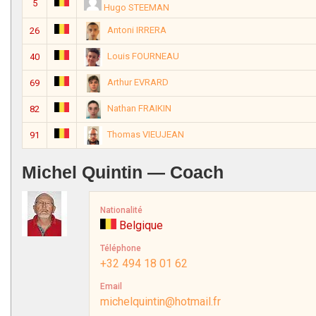
5
Hugo STEEMAN
Antoni IRRERA
26
Louis FOURNEAU
40
Arthur EVRARD
69
Nathan FRAIKIN
82
Thomas VIEUJEAN
91
Michel Quintin — Coach
Nationalité
Belgique
Téléphone
+32 494 18 01 62
Email
michelquintin@hotmail.fr