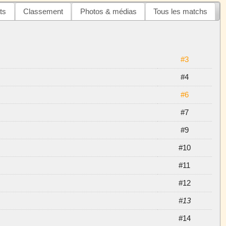
ts
Classement
Photos & médias
Tous les matchs
#3
#4
#6
#7
#9
#10
#11
#12
#13
#14