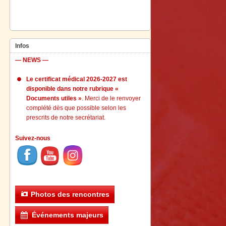
Infos
— NEWS —
Le certificat médical 2026-2027 est
disponible dans notre rubrique «
Documents utiles »
. Merci de le renvoyer
complété dès que possible selon les
prescrits de notre secrétariat.
Suivez-nous
Photos des rencontres
Événements majeurs