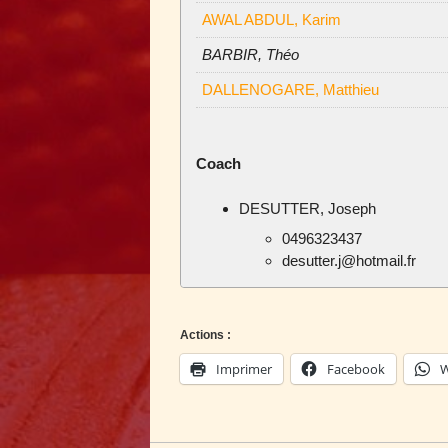
AWAL ABDUL, Karim
BARBIR, Théo
DALLENOGARE, Matthieu
Coach
DESUTTER, Joseph
0496323437
desutter.j@hotmail.fr
Actions :
Imprimer
Facebook
W