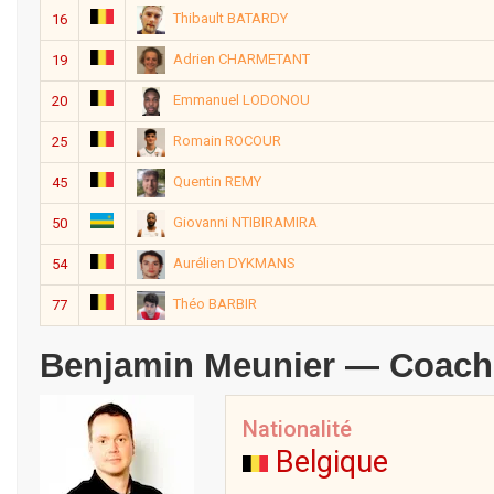
Thibault BATARDY
16
Adrien CHARMETANT
19
Emmanuel LODONOU
20
Romain ROCOUR
25
Quentin REMY
45
Giovanni NTIBIRAMIRA
50
Aurélien DYKMANS
54
Théo BARBIR
77
Benjamin Meunier — Coach
Nationalité
Belgique