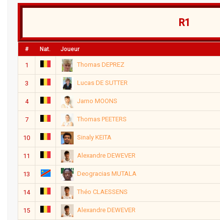
R1
#
Nat.
Joueur
Thomas DEPREZ
1
Lucas DE SUTTER
3
Jarno MOONS
4
Thomas PEETERS
7
Sinaly KEITA
10
Alexandre DEWEVER
11
Deogracias MUTALA
13
Théo CLAESSENS
14
Alexandre DEWEVER
15