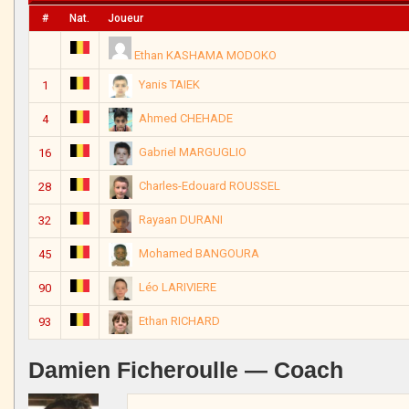
#
Nat.
Joueur
Ethan KASHAMA MODOKO
Yanis TAIEK
1
Ahmed CHEHADE
4
Gabriel MARGUGLIO
16
Charles-Edouard ROUSSEL
28
Rayaan DURANI
32
Mohamed BANGOURA
45
Léo LARIVIERE
90
Ethan RICHARD
93
Damien Ficheroulle — Coach