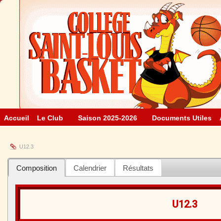
Accueil
Le Club
Saison 2025-2026
Documents Utiles
U12.3
Composition
Calendrier
Résultats
U12.3