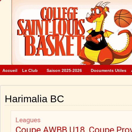
Accueil
Le Club
Saison 2025-2026
Documents Utiles
Harimalia BC
Leagues
Coupe AWBB U18, Coupe Prov.