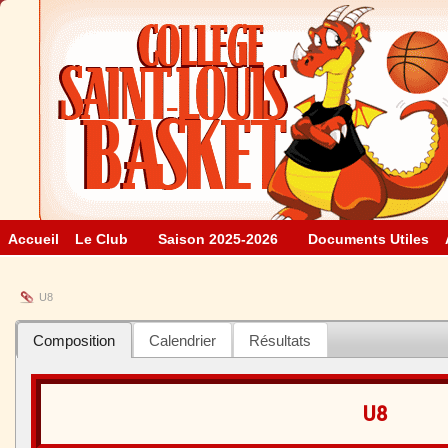
Accueil
Le Club
Saison 2025-2026
Documents Utiles
U8
Composition
Calendrier
Résultats
U8