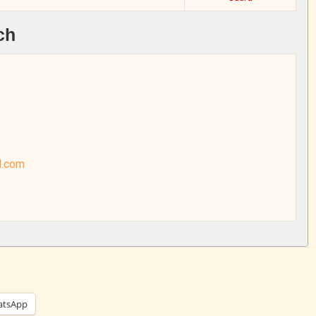
ch
l.com
tsApp