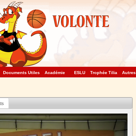
Documents Utiles
Académie
ESLU
Trophée Tilia
Autres
ts