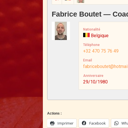
Fabrice Boutet — Coa
Nationalité
Belgique
Téléphone
+32 470 75 76 49
Email
fabriceboutet@hotmai
Anniversaire
29/10/1980
Actions :
Imprimer
Facebook
Wha