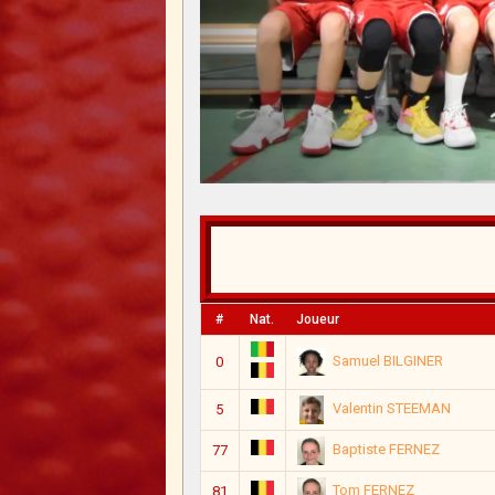
#
Nat.
Joueur
Samuel BILGINER
0
Valentin STEEMAN
5
Baptiste FERNEZ
77
Tom FERNEZ
81