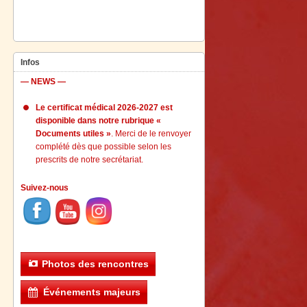
Infos
— NEWS —
Le certificat médical 2026-2027 est
disponible dans notre rubrique «
Documents utiles »
. Merci de le renvoyer
complété dès que possible selon les
prescrits de notre secrétariat.
Suivez-nous
Photos des rencontres
Événements majeurs