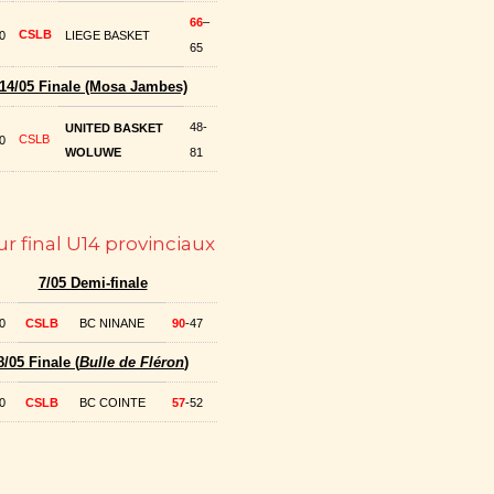
66
–
CSLB
0
LIEGE BASKET
65
14/05 Finale (Mosa Jambes)
48-
UNITED BASKET
CSLB
0
WOLUWE
81
r final U14 provinciaux
7/05 Demi-finale
0
CSLB
BC NINANE
90
-47
8/05 Finale (
Bulle de Fléron
)
0
CSLB
BC COINTE
57
-52