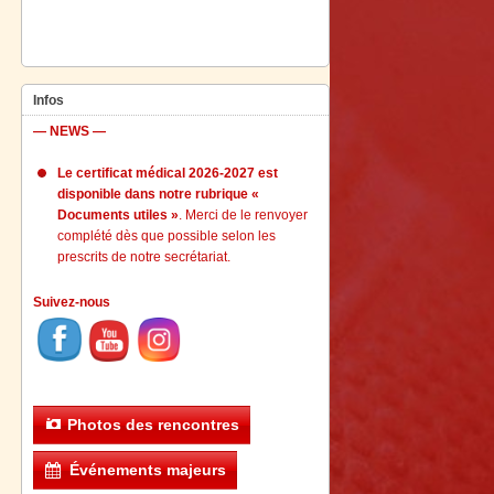
Infos
— NEWS —
Le certificat médical 2026-2027 est
disponible dans notre rubrique «
Documents utiles »
. Merci de le renvoyer
complété dès que possible selon les
prescrits de notre secrétariat.
Suivez-nous
Photos des rencontres
Événements majeurs