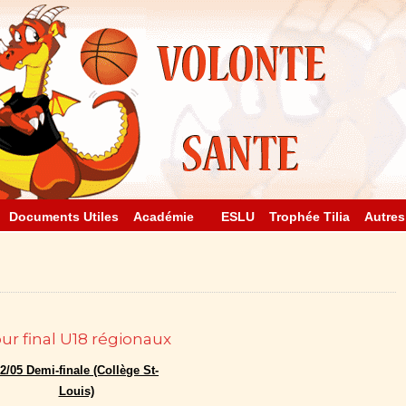
Documents Utiles
Académie
ESLU
Trophée Tilia
Autres
ur final U18 régionaux
2/05 Demi-finale (Collège St-
Louis)