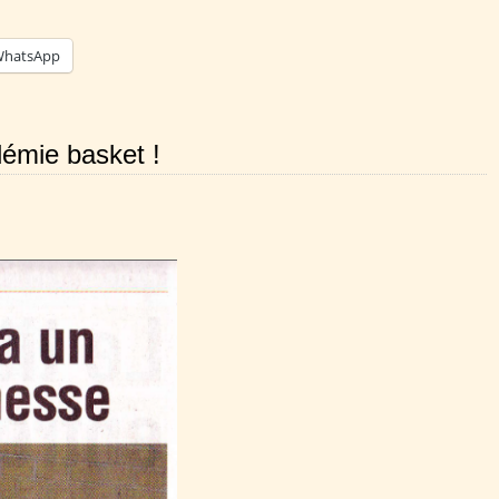
hatsApp
démie basket !