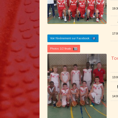
19:3
17:0
Voir l'évènement sur Facebook
Photos 1/2 finale
Tou
13:0
14:0