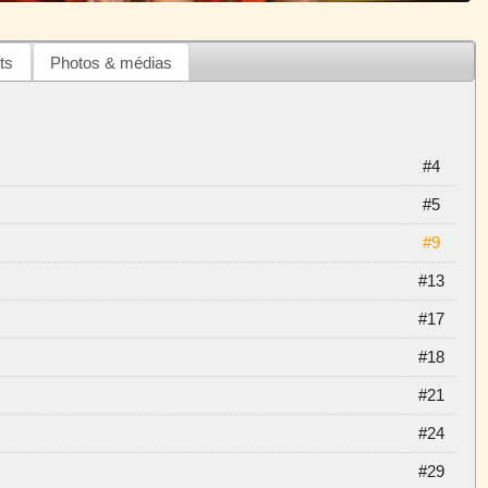
ts
Photos & médias
#4
#5
#9
#13
#17
#18
#21
#24
#29