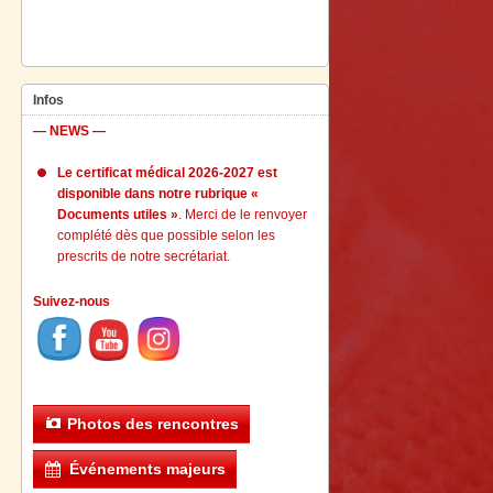
Infos
— NEWS —
Le certificat médical 2026-2027 est
disponible dans notre rubrique «
Documents utiles »
. Merci de le renvoyer
complété dès que possible selon les
prescrits de notre secrétariat.
Suivez-nous
Photos des rencontres
Événements majeurs