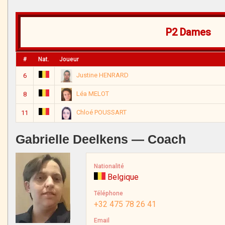
P2 Dames
#
Nat.
Joueur
Justine HENRARD
6
Léa MELOT
8
Chloé POUSSART
11
Gabrielle Deelkens — Coach
Nationalité
Belgique
Téléphone
+32 475 78 26 41
Email