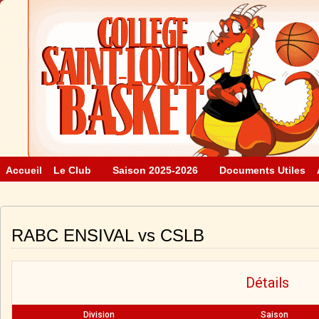
Accueil
Le Club
Saison 2025-2026
Documents Utiles
RABC ENSIVAL vs CSLB
Détails
Division
Saison