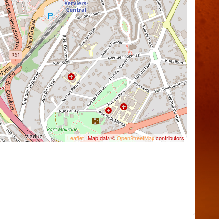
Leaflet
| Map data ©
OpenStreetMap
contributors