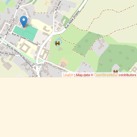
Leaflet
| Map data ©
OpenStreetMap
contributors