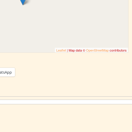
Leaflet
| Map data ©
OpenStreetMap
contributors
atsApp