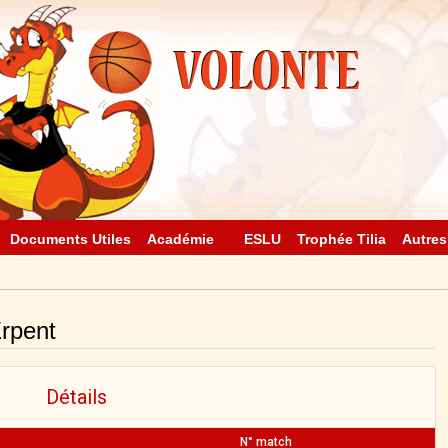
Documents Utiles
Académie
ESLU
Trophée Tilia
Autres
rpent
Détails
N° match