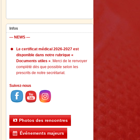
Infos
— NEWS —
Le certificat médical 2026-2027 est
disponible dans notre rubrique «
Documents utiles »
. Merci de le renvoyer
complété dès que possible selon les
prescrits de notre secrétariat.
Suivez-nous
Photos des rencontres
Événements majeurs