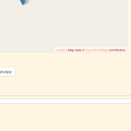
Leaflet
| Map data ©
OpenStreetMap
contributors
atsApp