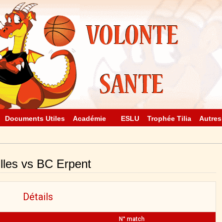
Documents Utiles
Académie
ESLU
Trophée Tilia
Autres
les vs BC Erpent
Détails
N° match