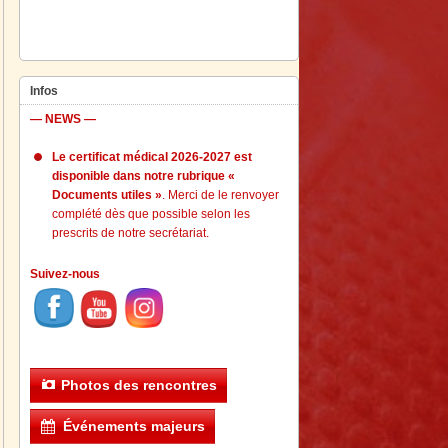
Infos
— NEWS —
Le certificat médical 2026-2027 est
disponible dans notre rubrique «
Documents utiles »
. Merci de le renvoyer
complété dès que possible selon les
prescrits de notre secrétariat.
Suivez-nous
Photos des rencontres
Événements majeurs