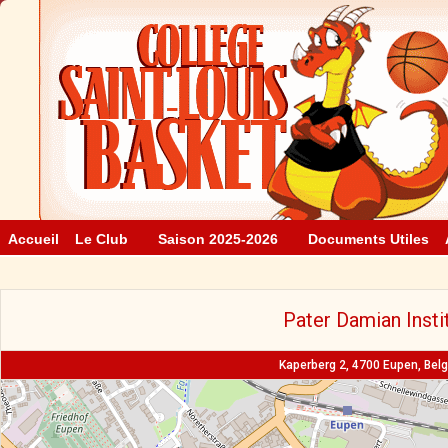
Accueil
Le Club
Saison 2025-2026
Documents Utiles
Pater Damian Insti
Kaperberg 2, 4700 Eupen, Bel