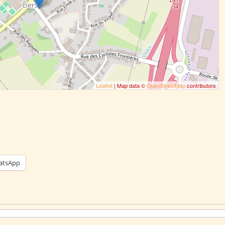
Leaflet
| Map data ©
OpenStreetMap
contributors
atsApp