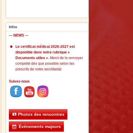
Infos
— NEWS —
Le certificat médical 2026-2027 est
disponible dans notre rubrique «
Documents utiles »
. Merci de le renvoyer
complété dès que possible selon les
prescrits de notre secrétariat.
Suivez-nous
Photos des rencontres
Événements majeurs