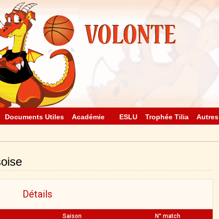
Documents Utiles
Académie
ESLU
Trophée Tilia
Autres
soise
Détails
Saison
N° match