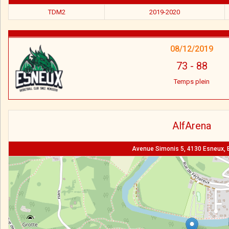
TDM2
2019-2020
08/12/2019
73
-
88
Temps plein
AlfArena
Avenue Simonis 5, 4130 Esneux, 