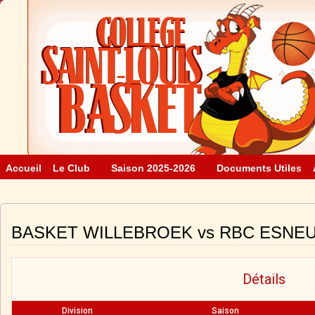
Accueil
Le Club
Saison 2025-2026
Documents Utiles
BASKET WILLEBROEK vs RBC ESNE
Détails
Division
Saison