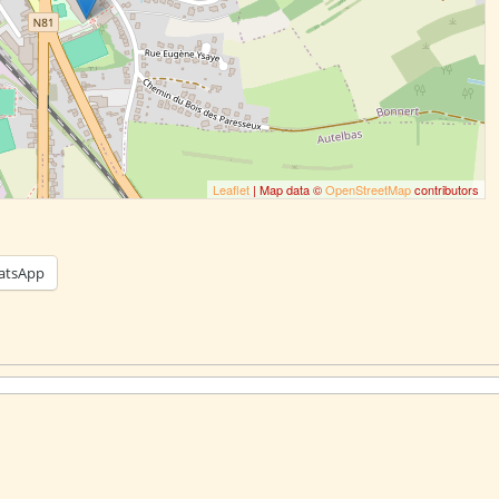
Leaflet
| Map data ©
OpenStreetMap
contributors
atsApp