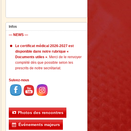
Infos
— NEWS —
Le certificat médical 2026-2027 est
disponible dans notre rubrique «
Documents utiles »
. Merci de le renvoyer
complété dès que possible selon les
prescrits de notre secrétariat.
Suivez-nous
Photos des rencontres
Événements majeurs