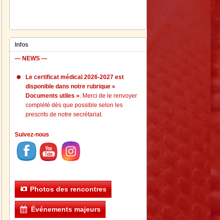
Infos
— NEWS —
Le certificat médical 2026-2027 est
disponible dans notre rubrique «
Documents utiles »
. Merci de le renvoyer
complété dès que possible selon les
prescrits de notre secrétariat.
Suivez-nous
Photos des rencontres
Événements majeurs