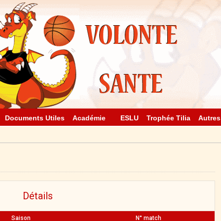
Documents Utiles
Académie
ESLU
Trophée Tilia
Autres
Détails
Saison
N° match