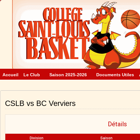
Accueil
Le Club
Saison 2025-2026
Documents Utiles
CSLB vs BC Verviers
Détails
Division
Saison