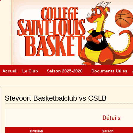
Accueil
Le Club
Saison 2025-2026
Documents Utiles
Stevoort Basketbalclub vs CSLB
Détails
Division
Saison