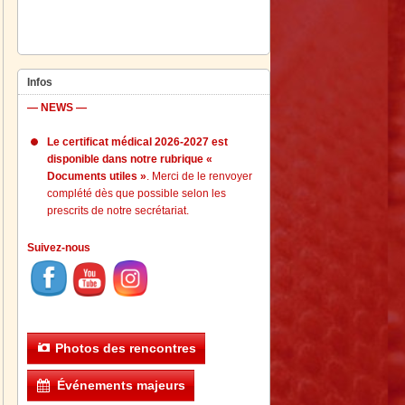
Infos
— NEWS —
Le certificat médical 2026-2027 est
disponible dans notre rubrique «
Documents utiles »
. Merci de le renvoyer
complété dès que possible selon les
prescrits de notre secrétariat.
Suivez-nous
Photos des rencontres
Événements majeurs