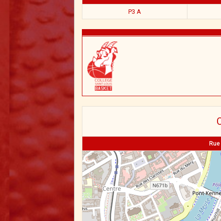
P3 A
C
Rue 