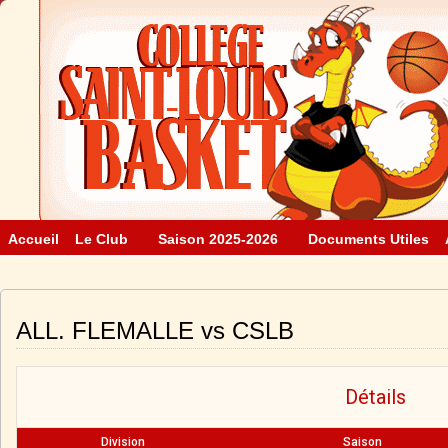
Accueil
Le Club
Saison 2025-2026
Documents Utiles
ALL. FLEMALLE vs CSLB
Détails
Division
Saison