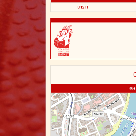
U12 H
C
Rue 