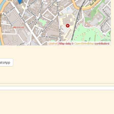
Leaflet
| Map data ©
OpenStreetMap
contributors
atsApp