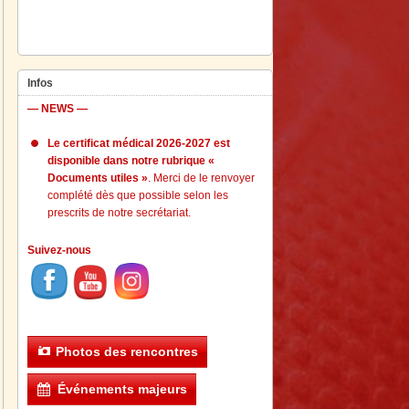
Infos
— NEWS —
Le certificat médical 2026-2027 est
disponible dans notre rubrique «
Documents utiles »
. Merci de le renvoyer
complété dès que possible selon les
prescrits de notre secrétariat.
Suivez-nous
Photos des rencontres
Événements majeurs