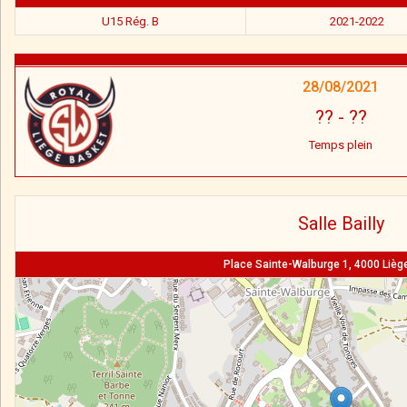
U15 Rég. B
2021-2022
28/08/2021
??
-
??
Temps plein
Salle Bailly
Place Sainte-Walburge 1, 4000 Liège