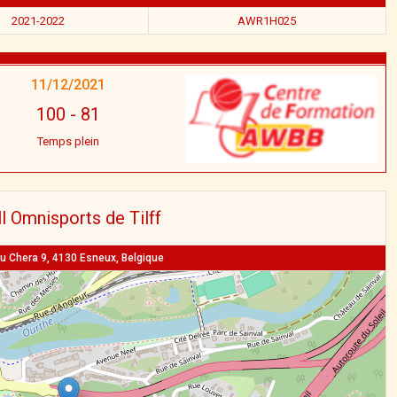
2021-2022
AWR1H025
11/12/2021
100
-
81
Temps plein
l Omnisports de Tilff
u Chera 9, 4130 Esneux, Belgique