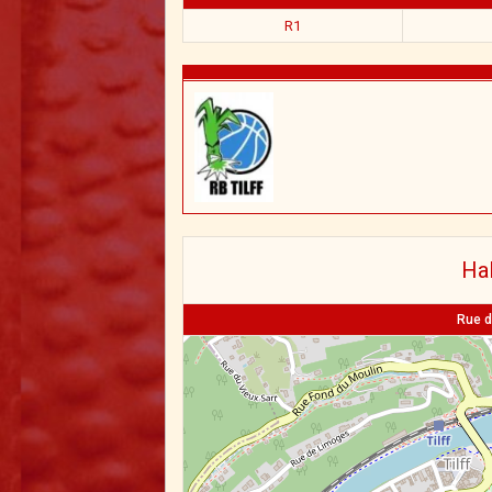
R1
Hal
Rue d