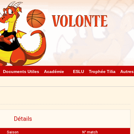
Documents Utiles
Académie
ESLU
Trophée Tilia
Autres
Détails
Saison
N° match