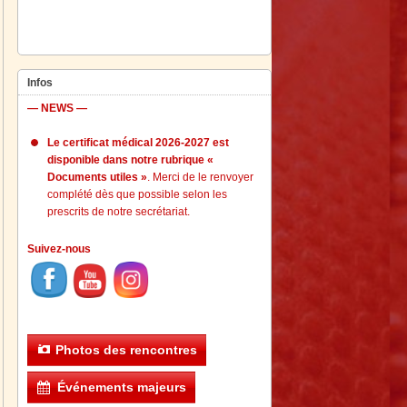
Infos
— NEWS —
Le certificat médical 2026-2027 est
disponible dans notre rubrique «
Documents utiles »
. Merci de le renvoyer
complété dès que possible selon les
prescrits de notre secrétariat.
Suivez-nous
Photos des rencontres
Événements majeurs