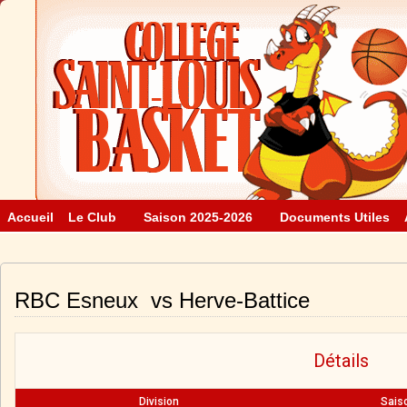
Accueil
Le Club
Saison 2025-2026
Documents Utiles
RBC Esneux vs Herve-Battice
Détails
Division
Sais