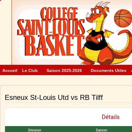
Accueil
Le Club
Saison 2025-2026
Documents Utiles
Esneux St-Louis Utd vs RB Tilff
Détails
Division
Saison