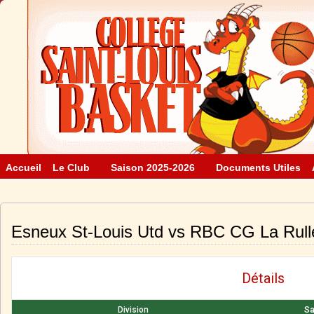
Accueil
Le Club
Saison 2025-2026
Documents Utiles
Esneux St-Louis Utd vs RBC CG La Rull
Détails
Division
Sa