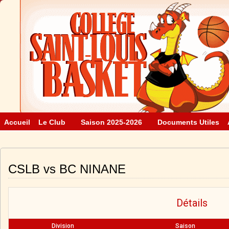
Accueil
Le Club
Saison 2025-2026
Documents Utiles
CSLB vs BC NINANE
Détails
Division
Saison