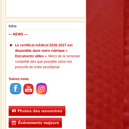
Infos
— NEWS —
Le certificat médical 2026-2027 est
disponible dans notre rubrique «
Documents utiles »
. Merci de le renvoyer
complété dès que possible selon les
prescrits de notre secrétariat.
Suivez-nous
Photos des rencontres
Événements majeurs