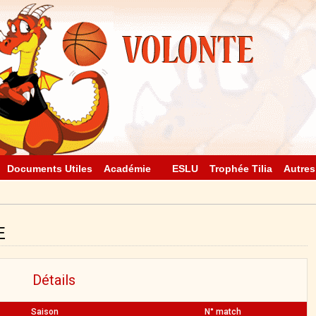
Documents Utiles
Académie
ESLU
Trophée Tilia
Autres
E
Détails
Saison
N° match