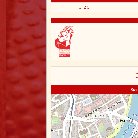
U12 C
C
Rue 