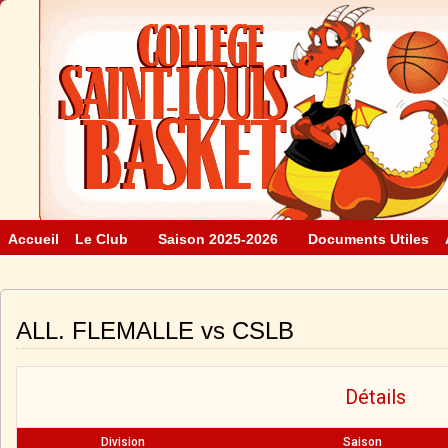
Accueil
Le Club
Saison 2025-2026
Documents Utiles
ALL. FLEMALLE vs CSLB
Détails
Division
Saison