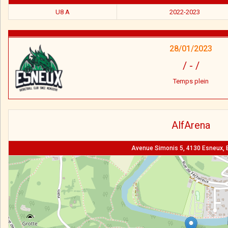
U8 A
2022-2023
28/01/2023
/
-
/
Temps plein
AlfArena
Avenue Simonis 5, 4130 Esneux, 