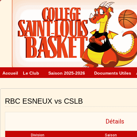
Accueil
Le Club
Saison 2025-2026
Documents Utiles
RBC ESNEUX vs CSLB
Détails
Division
Saison