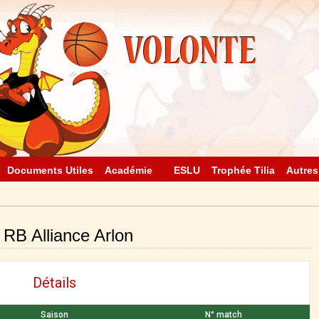
Documents Utiles
Académie
ESLU
Trophée Tilia
Autres
B Alliance Arlon
Détails
Saison
N° match