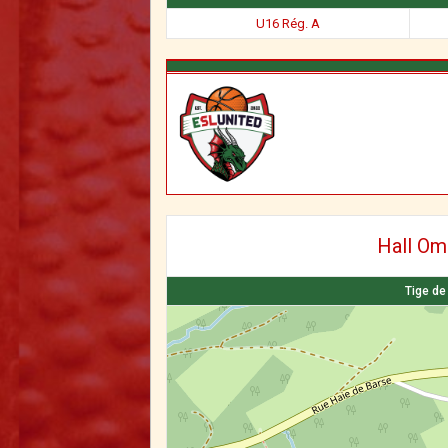
U16 Rég. A
Hall Om
Tige de