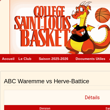
Accueil
Le Club
Saison 2025-2026
Documents Utiles
ABC Waremme vs Herve-Battice
Détails
Division
Sa