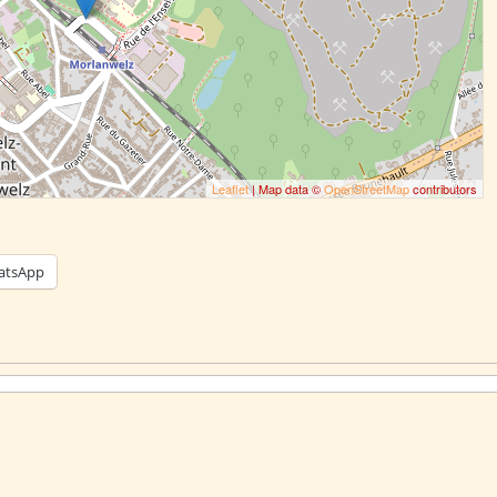
Leaflet
| Map data ©
OpenStreetMap
contributors
atsApp