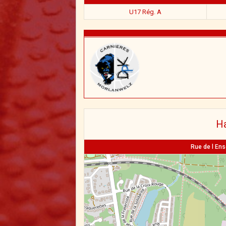
U17 Rég. A
Ha
Rue de l En