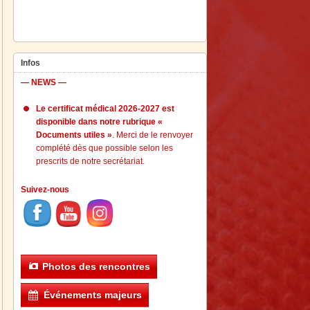
Infos
— NEWS —
Le certificat médical 2026-2027 est
disponible dans notre rubrique «
Documents utiles »
. Merci de le renvoyer
complété dès que possible selon les
prescrits de notre secrétariat.
Suivez-nous
Photos des rencontres
Événements majeurs