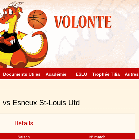
Documents Utiles
Académie
ESLU
Trophée Tilia
Autres
 vs Esneux St-Louis Utd
Détails
Saison
N° match