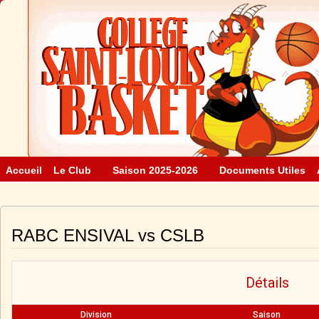
Accueil
Le Club
Saison 2025-2026
Documents Utiles
RABC ENSIVAL vs CSLB
Détails
Division
Saison