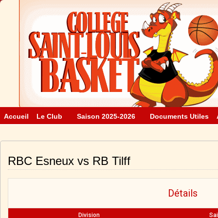
Accueil
Le Club
Saison 2025-2026
Documents Utiles
RBC Esneux vs RB Tilff
Détails
Division
Sa