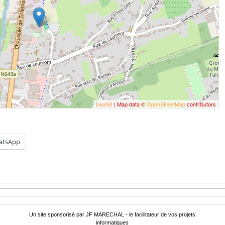
Leaflet
| Map data ©
OpenStreetMap
contributors
atsApp
Un site sponsorisé par JF MARECHAL - le facilitateur de vos projets
informatiques