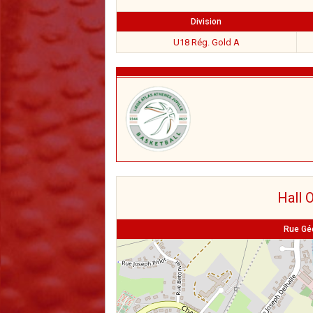
Division
U18 Rég. Gold A
Hall 
Rue Gé