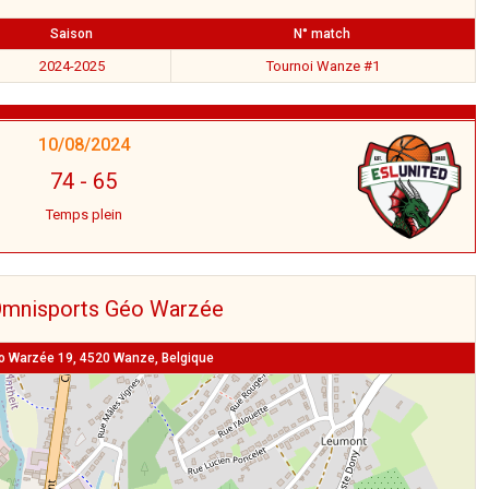
Saison
N° match
2024-2025
Tournoi Wanze #1
10/08/2024
74
-
65
Temps plein
Omnisports Géo Warzée
o Warzée 19, 4520 Wanze, Belgique