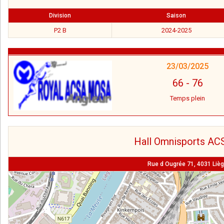
Division
Saison
P2 B
2024-2025
23/03/2025
66
-
76
Temps plein
Hall Omnisports AC
Rue d Ougrée 71, 4031 Liè