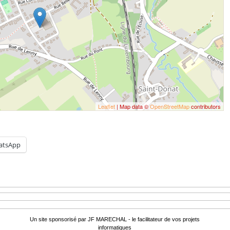
Leaflet
| Map data ©
OpenStreetMap
contributors
atsApp
Un site sponsorisé par JF MARECHAL - le facilitateur de vos projets
informatiques