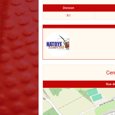
Division
R1
Cen
Rue de