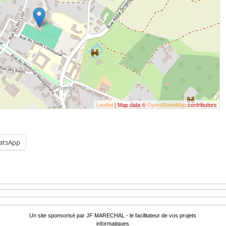
Leaflet
| Map data ©
OpenStreetMap
contributors
atsApp
Un site sponsorisé par JF MARECHAL - le facilitateur de vos projets
informatiques