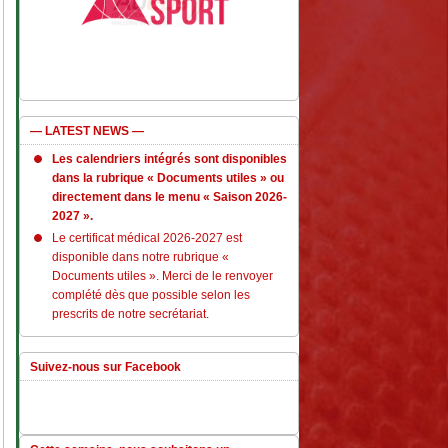
— LATEST NEWS —
Les calendriers intégrés sont disponibles
dans la rubrique « Documents utiles » ou
directement dans le menu « Saison 2026-
2027 ».
Le certificat médical 2026-2027 est
disponible dans notre rubrique «
Documents utiles ». Merci de le renvoyer
complété dès que possible selon les
prescrits de notre secrétariat.
Suivez-nous sur Facebook