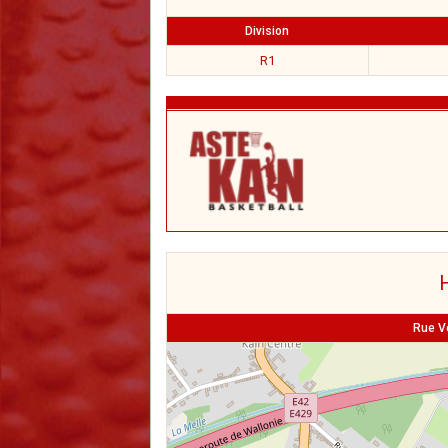
Division
R1
H
Rue Ve