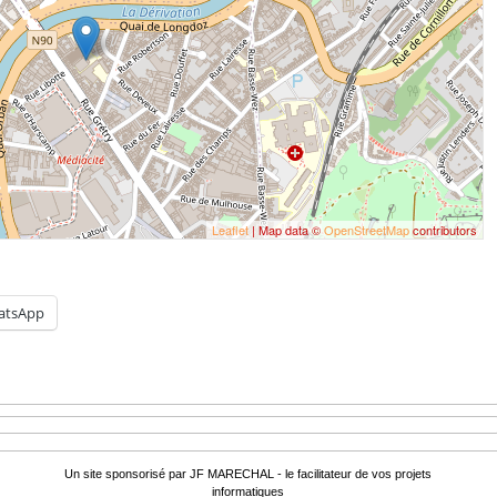
Leaflet
| Map data ©
OpenStreetMap
contributors
atsApp
Un site sponsorisé par JF MARECHAL - le facilitateur de vos projets
informatiques