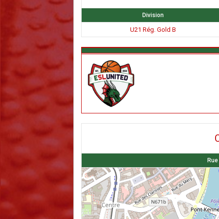
Division
U21 Rég. Gold B
C
Rue 