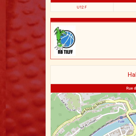
U12 F
Hal
Rue d