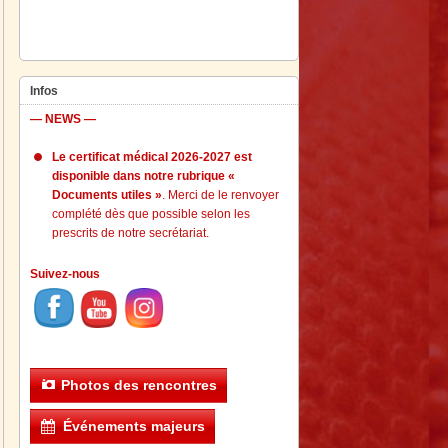
Infos
— NEWS —
Le certificat médical 2026-2027 est
disponible dans notre rubrique «
Documents utiles »
. Merci de le renvoyer
complété dès que possible selon les
prescrits de notre secrétariat.
Suivez-nous
Photos des rencontres
Événements majeurs