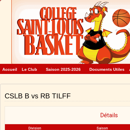
Accueil
Le Club
Saison 2025-2026
Documents Utiles
CSLB B vs RB TILFF
Détails
Division
Saison