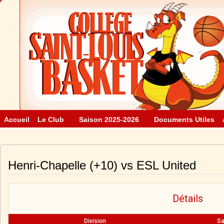
Accueil
Le Club
Saison 2025-2026
Documents Utiles
Henri-Chapelle (+10) vs ESL United
Détails
Division
Sa