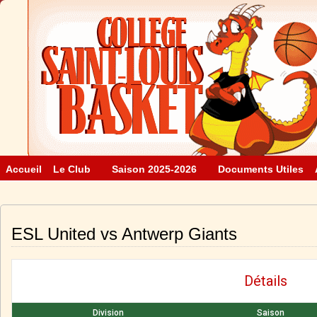
Accueil
Le Club
Saison 2025-2026
Documents Utiles
ESL United vs Antwerp Giants
Détails
Division
Saison